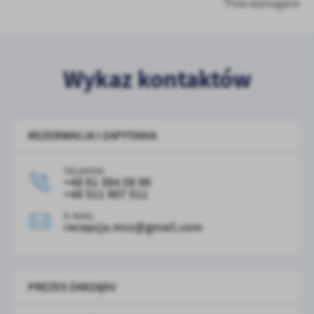
*
Pola wymagane
Wykaz kontaktów
REZERWACJA I ZAPYTANIA
TELEFON
+48 91 384 08 96
+48 511 907 511
E-MAIL
recepcja.mcs@gmail.com
PREZES ZARZĄDU