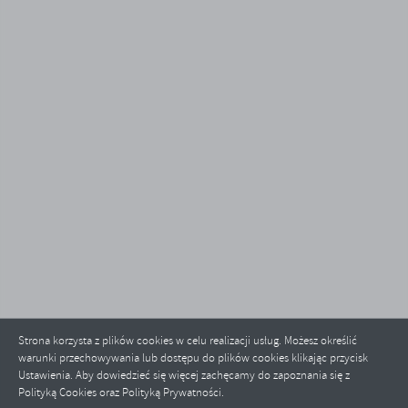
Strona korzysta z plików cookies w celu realizacji usług. Możesz określić
warunki przechowywania lub dostępu do plików cookies klikając przycisk
Ustawienia. Aby dowiedzieć się więcej zachęcamy do zapoznania się z
Polityką Cookies oraz Polityką Prywatności.