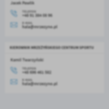
Jacek Pawlik
TELEFON
+48 91 384 08 96
E-MAIL
hala@mrzezyno.pl
KIEROWNIK MRZEŻYŃSKIEGO CENTRUM SPORTU
Kamil Twarzyński
TELEFON
+48 696 461 582
E-MAIL
hala@mrzezyno.pl